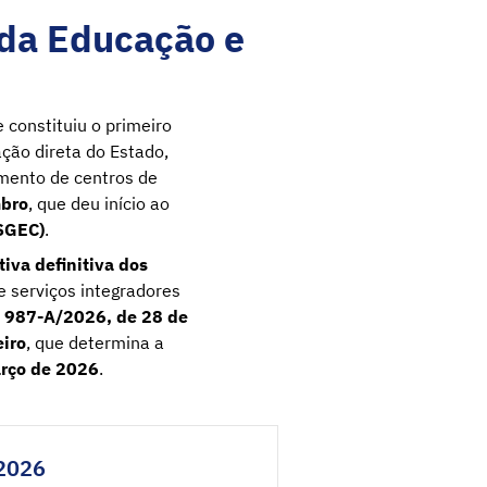
 da Educação e
e constituiu o primeiro
ção direta do Estado,
imento de centros de
mbro
, que deu início ao
(SGEC)
.
tiva definitiva dos
 e serviços integradores
 987-A/2026, de 28 de
iro
, que determina a
rço de 2026
.
/2026