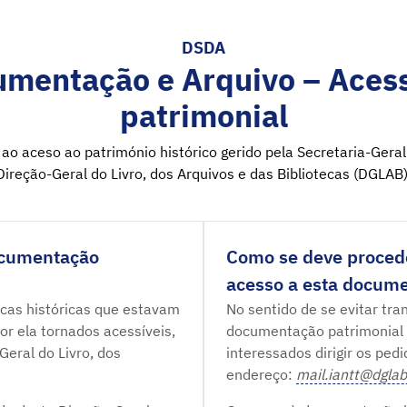
DSDA
umentação e Arquivo – Acess
patrimonial
ao aceso ao património histórico gerido pela Secretaria-Geral
Direção-Geral do Livro, dos Arquivos e das Bibliotecas (DGLAB)
ocumentação
Como se deve procede
acesso a esta docum
tecas históricas que estavam
No sentido de se evitar tra
r ela tornados acessíveis,
documentação patrimonial
eral do Livro, dos
interessados dirigir os ped
endereço:
mail.iantt@dglab