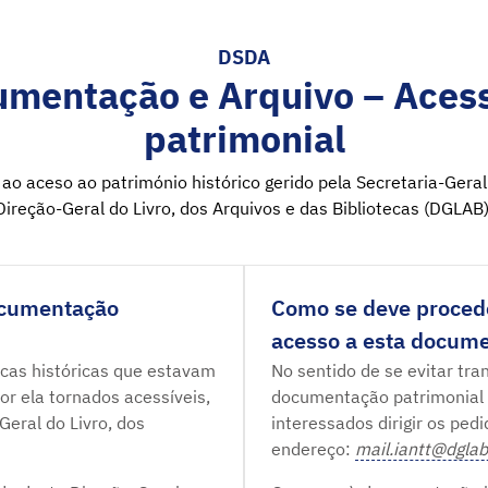
DSDA
umentação e Arquivo – Acess
patrimonial
ao aceso ao património histórico gerido pela Secretaria-Geral
Direção-Geral do Livro, dos Arquivos e das Bibliotecas (DGLAB)
ocumentação
Como se deve procede
acesso a esta docum
tecas históricas que estavam
No sentido de se evitar tra
r ela tornados acessíveis,
documentação patrimonial
eral do Livro, dos
interessados dirigir os ped
endereço:
mail.iantt@dglab