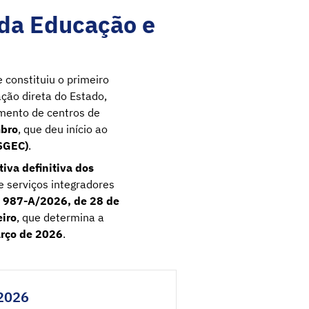
 da Educação e
e constituiu o primeiro
ção direta do Estado,
imento de centros de
mbro
, que deu início ao
(SGEC)
.
tiva definitiva dos
 e serviços integradores
 987-A/2026, de 28 de
iro
, que determina a
rço de 2026
.
/2026