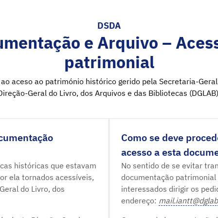
DSDA
umentação e Arquivo – Acess
patrimonial
ao aceso ao património histórico gerido pela Secretaria-Geral
Direção-Geral do Livro, dos Arquivos e das Bibliotecas (DGLAB)
ocumentação
Como se deve procede
acesso a esta docum
tecas históricas que estavam
No sentido de se evitar tra
r ela tornados acessíveis,
documentação patrimonial
eral do Livro, dos
interessados dirigir os ped
endereço:
mail.iantt@dglab