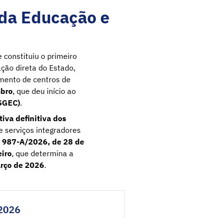
 da Educação e
e constituiu o primeiro
ção direta do Estado,
imento de centros de
mbro
, que deu início ao
(SGEC)
.
tiva definitiva dos
 e serviços integradores
 987-A/2026, de 28 de
iro
, que determina a
rço de 2026
.
/2026