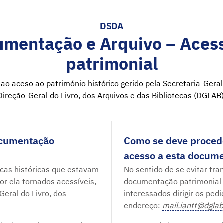
DSDA
umentação e Arquivo – Acess
patrimonial
ao aceso ao património histórico gerido pela Secretaria-Geral
Direção-Geral do Livro, dos Arquivos e das Bibliotecas (DGLAB)
ocumentação
Como se deve procede
acesso a esta docum
tecas históricas que estavam
No sentido de se evitar tra
r ela tornados acessíveis,
documentação patrimonial
eral do Livro, dos
interessados dirigir os ped
endereço:
mail.iantt@dglab