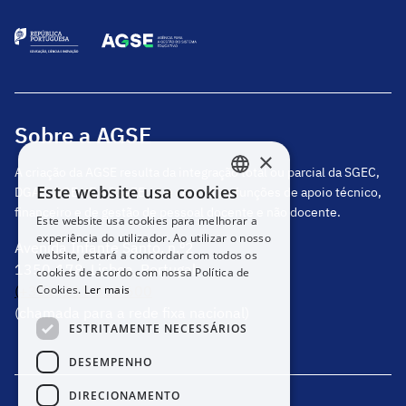
Sobre a AGSE
×
A criação da AGSE resulta da integração total ou parcial da SGEC,
Este website usa cookies
DGAE, DGEstE e IGeFE, que centraliza funções de apoio técnico,
PORTUGUESE
financeiro e de gestão de pessoal docente e não docente.
Este website usa cookies para melhorar a
ENGLISH
experiência do utilizador. Ao utilizar o nosso
Avenida Infante Santo, n.º2
website, estará a concordar com todos os
1350-178, Lisboa, Portugal
cookies de acordo com nossa Política de
(+351) 217 811 600
Cookies.
Ler mais
(chamada para a rede fixa nacional)
ESTRITAMENTE NECESSÁRIOS
DESEMPENHO
DIRECIONAMENTO