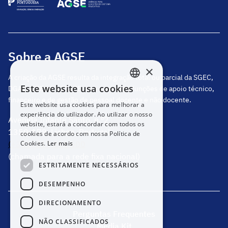
Sobre a AGSE
×
A criação da AGSE resulta da integração total ou parcial da SGEC,
Este website usa cookies
DGAE, DGEstE e IGeFE, que centraliza funções de apoio técnico,
PORTUGUESE
financeiro e de gestão de pessoal docente e não docente.
Este website usa cookies para melhorar a
ENGLISH
experiência do utilizador. Ao utilizar o nosso
Avenida Infante Santo, n.º2
website, estará a concordar com todos os
1350-178, Lisboa, Portugal
cookies de acordo com nossa Política de
(+351) 217 811 600
Cookies.
Ler mais
(chamada para a rede fixa nacional)
ESTRITAMENTE NECESSÁRIOS
DESEMPENHO
DIRECIONAMENTO
Perguntas Frequentes
NÃO CLASSIFICADOS
Media Kit