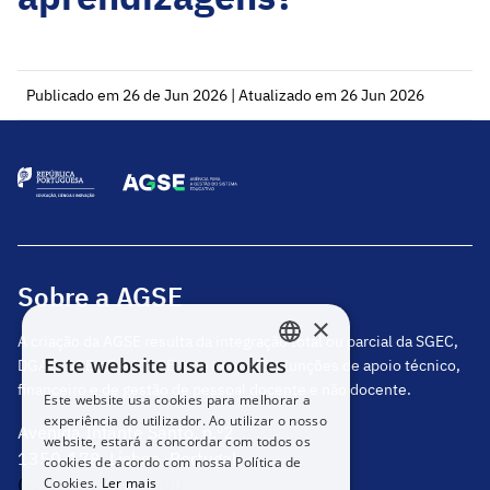
Publicado em 26 de Jun 2026 | Atualizado em 26 Jun 2026
Sobre a AGSE
×
A criação da AGSE resulta da integração total ou parcial da SGEC,
Este website usa cookies
DGAE, DGEstE e IGeFE, que centraliza funções de apoio técnico,
PORTUGUESE
financeiro e de gestão de pessoal docente e não docente.
Este website usa cookies para melhorar a
ENGLISH
experiência do utilizador. Ao utilizar o nosso
Avenida Infante Santo, n.º2
website, estará a concordar com todos os
1350-178, Lisboa, Portugal
cookies de acordo com nossa Política de
(+351) 217 811 600
Cookies.
Ler mais