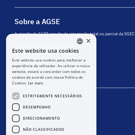
Sobre a AGSE
A criação da AGSE resulta da integração total ou parcial da SGE
×
Avenida Infante Santo, n.º2
Este website usa cookies
1350-178, Lisboa, Portugal
PORTUGUESE
(+351) 217 811 600
Este website usa cookies para melhorar a
ENGLISH
experiência do utilizador. Ao utilizar o nosso
(chamada para a rede fixa nacional)
website, estará a concordar com todos os
cookies de acordo com nossa Política de
Cookies.
Ler mais
ESTRITAMENTE NECESSÁRIOS
DESEMPENHO
DIRECIONAMENTO
NÃO CLASSIFICADOS