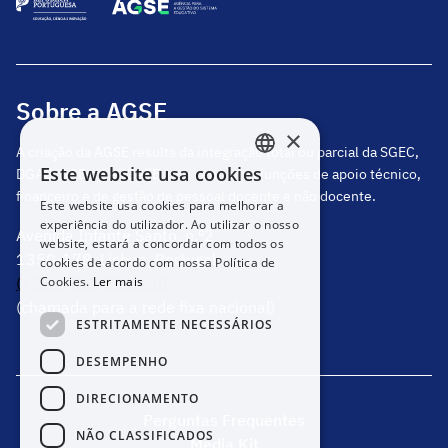
Sobre a AGSE
×
A criação da AGSE resulta da integração total ou parcial da SGEC,
Este website usa cookies
DGAE, DGEstE e IGeFE, que centraliza funções de apoio técnico,
PORTUGUESE
financeiro e de gestão de pessoal docente e não docente.
Este website usa cookies para melhorar a
ENGLISH
experiência do utilizador. Ao utilizar o nosso
Avenida Infante Santo, n.º2
website, estará a concordar com todos os
1350-178, Lisboa, Portugal
cookies de acordo com nossa Política de
(+351) 217 811 600
Cookies.
Ler mais
(chamada para a rede fixa nacional)
ESTRITAMENTE NECESSÁRIOS
DESEMPENHO
DIRECIONAMENTO
Perguntas Frequentes
NÃO CLASSIFICADOS
Media Kit