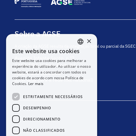
Sobre a AGSE
×
A criação da AGSE resulta da integração total ou parcial da SGE
Este website usa cookies
PORTUGUESE
Avenida Infante Santo, n.º2
Este website usa cookies para melhorar a
ENGLISH
1350-178, Lisboa, Portugal
experiência do utilizador. Ao utilizar o nosso
website, estará a concordar com todos os
(+351) 217 811 600
cookies de acordo com nossa Política de
(chamada para a rede fixa nacional)
Cookies.
Ler mais
ESTRITAMENTE NECESSÁRIOS
DESEMPENHO
DIRECIONAMENTO
NÃO CLASSIFICADOS