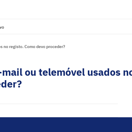
ivo
os no registo. Como devo proceder?
-mail ou telemóvel usados n
eder?