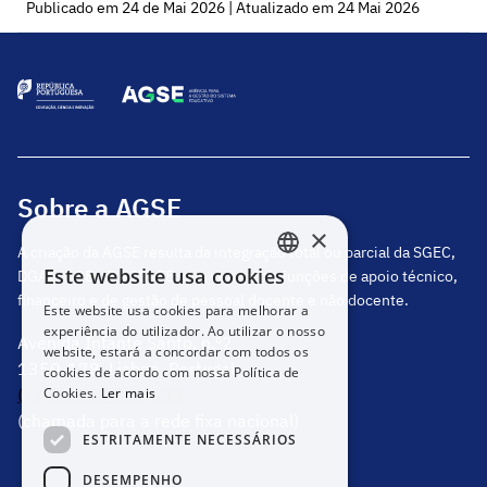
Publicado em 24 de Mai 2026 | Atualizado em 24 Mai 2026
Sobre a AGSE
×
A criação da AGSE resulta da integração total ou parcial da SGEC,
Este website usa cookies
DGAE, DGEstE e IGeFE, que centraliza funções de apoio técnico,
PORTUGUESE
financeiro e de gestão de pessoal docente e não docente.
Este website usa cookies para melhorar a
ENGLISH
experiência do utilizador. Ao utilizar o nosso
Avenida Infante Santo, n.º2
website, estará a concordar com todos os
1350-178, Lisboa, Portugal
cookies de acordo com nossa Política de
(+351) 217 811 600
Cookies.
Ler mais
(chamada para a rede fixa nacional)
ESTRITAMENTE NECESSÁRIOS
DESEMPENHO