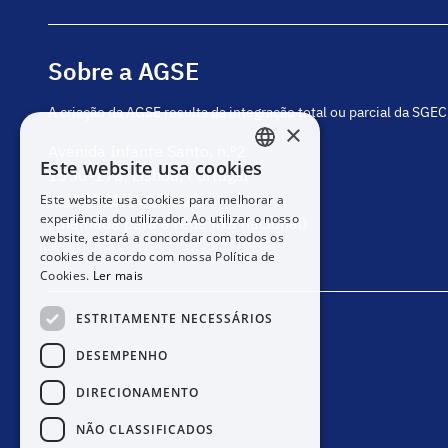
Sobre a AGSE
A criação da AGSE resulta da integração total ou parcial da SGE
×
Avenida Infante Santo, n.º2
Este website usa cookies
1350-178, Lisboa, Portugal
PORTUGUESE
(+351) 217 811 600
Este website usa cookies para melhorar a
ENGLISH
experiência do utilizador. Ao utilizar o nosso
(chamada para a rede fixa nacional)
website, estará a concordar com todos os
cookies de acordo com nossa Política de
Cookies.
Ler mais
ESTRITAMENTE NECESSÁRIOS
DESEMPENHO
DIRECIONAMENTO
NÃO CLASSIFICADOS