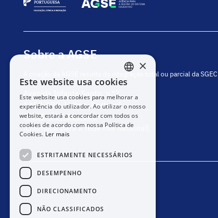
Sobre a AGSE
×
A criação da AGSE resulta da integração total ou parcial da SGE
Este website usa cookies
PORTUGUESE
Avenida Infante Santo, n.º2
Este website usa cookies para melhorar a
ENGLISH
1350-178, Lisboa, Portugal
experiência do utilizador. Ao utilizar o nosso
website, estará a concordar com todos os
(+351) 217 811 600
cookies de acordo com nossa Política de
(chamada para a rede fixa nacional)
Cookies.
Ler mais
ESTRITAMENTE NECESSÁRIOS
DESEMPENHO
DIRECIONAMENTO
NÃO CLASSIFICADOS