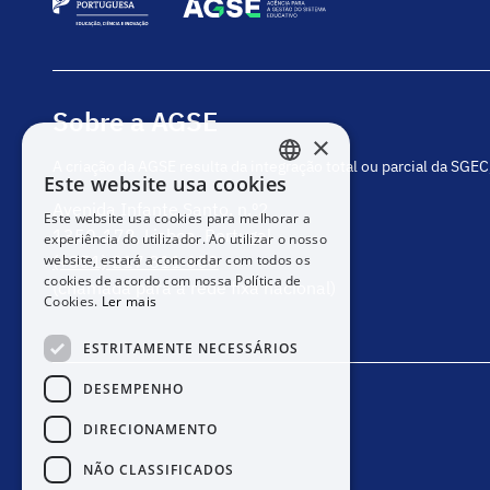
Sobre a AGSE
×
A criação da AGSE resulta da integração total ou parcial da SGE
Este website usa cookies
PORTUGUESE
Avenida Infante Santo, n.º2
Este website usa cookies para melhorar a
ENGLISH
1350-178, Lisboa, Portugal
experiência do utilizador. Ao utilizar o nosso
website, estará a concordar com todos os
(+351) 217 811 600
cookies de acordo com nossa Política de
(chamada para a rede fixa nacional)
Cookies.
Ler mais
ESTRITAMENTE NECESSÁRIOS
DESEMPENHO
DIRECIONAMENTO
NÃO CLASSIFICADOS