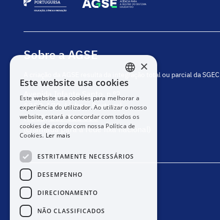
Sobre a AGSE
×
A criação da AGSE resulta da integração total ou parcial da SGE
Este website usa cookies
PORTUGUESE
Avenida Infante Santo, n.º2
Este website usa cookies para melhorar a
ENGLISH
1350-178, Lisboa, Portugal
experiência do utilizador. Ao utilizar o nosso
website, estará a concordar com todos os
(+351) 217 811 600
cookies de acordo com nossa Política de
(chamada para a rede fixa nacional)
Cookies.
Ler mais
ESTRITAMENTE NECESSÁRIOS
DESEMPENHO
DIRECIONAMENTO
NÃO CLASSIFICADOS