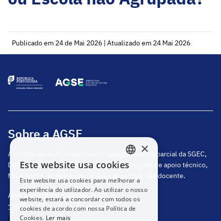
Publicado em 24 de Mai 2026 | Atualizado em 24 Mai 2026
Sobre a AGSE
×
A criação da AGSE resulta da integração total ou parcial da SGEC,
Este website usa cookies
DGAE, DGEstE e IGeFE, que centraliza funções de apoio técnico,
PORTUGUESE
financeiro e de gestão de pessoal docente e não docente.
Este website usa cookies para melhorar a
ENGLISH
experiência do utilizador. Ao utilizar o nosso
Avenida Infante Santo, n.º2
website, estará a concordar com todos os
1350-178, Lisboa, Portugal
cookies de acordo com nossa Política de
(+351) 217 811 600
Cookies.
Ler mais