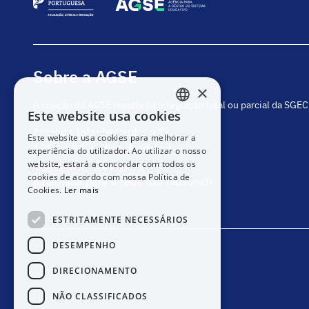
Sobre a AGSE
×
A criação da AGSE resulta da integração total ou parcial da SGE
Este website usa cookies
PORTUGUESE
Avenida Infante Santo, n.º2
Este website usa cookies para melhorar a
ENGLISH
1350-178, Lisboa, Portugal
experiência do utilizador. Ao utilizar o nosso
website, estará a concordar com todos os
(+351) 217 811 600
cookies de acordo com nossa Política de
(chamada para a rede fixa nacional)
Cookies.
Ler mais
ESTRITAMENTE NECESSÁRIOS
DESEMPENHO
DIRECIONAMENTO
NÃO CLASSIFICADOS