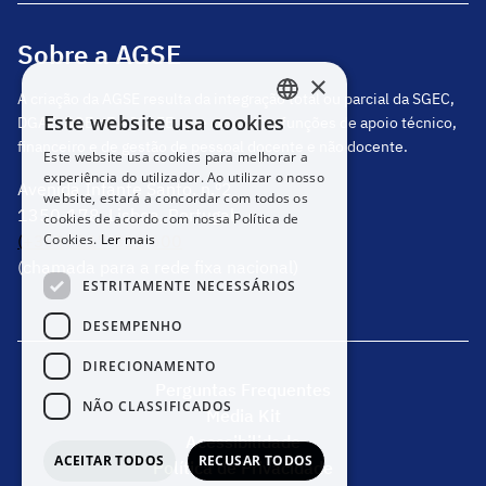
Sobre a AGSE
×
A criação da AGSE resulta da integração total ou parcial da SGEC,
Este website usa cookies
DGAE, DGEstE e IGeFE, que centraliza funções de apoio técnico,
PORTUGUESE
financeiro e de gestão de pessoal docente e não docente.
Este website usa cookies para melhorar a
ENGLISH
experiência do utilizador. Ao utilizar o nosso
Avenida Infante Santo, n.º2
website, estará a concordar com todos os
1350-178, Lisboa, Portugal
cookies de acordo com nossa Política de
(+351) 217 811 600
Cookies.
Ler mais
(chamada para a rede fixa nacional)
ESTRITAMENTE NECESSÁRIOS
DESEMPENHO
DIRECIONAMENTO
Perguntas Frequentes
NÃO CLASSIFICADOS
Media Kit
Acessibilidade
ACEITAR TODOS
RECUSAR TODOS
Política de Privacidade