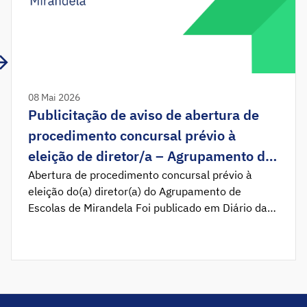
08 Mai 2026
Publicitação de aviso de abertura de
procedimento concursal prévio à
eleição de diretor/a – Agrupamento de
Escolas de Mirandela
Abertura de procedimento concursal prévio à
eleição do(a) diretor(a) do Agrupamento de
Escolas de Mirandela Foi publicado em Diário da
República o Aviso n.º 10462/2026/2, que
determina a abertura do procedimento concursal
prévio à eleição do(a) diretor(a) do Agrupamento
de Escolas de Mirandela. Nos termos do disposto
nos artigos 21.º e 22.º, do Decreto-Lei n.º
75/2008, […]