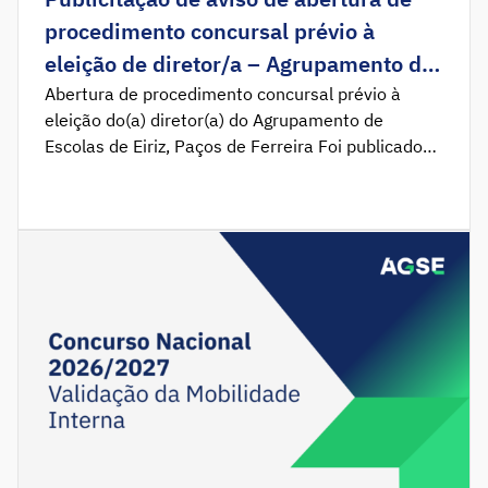
procedimento concursal prévio à
eleição de diretor/a – Agrupamento de
Escolas de Eiriz, Paços de Ferreira
Abertura de procedimento concursal prévio à
eleição do(a) diretor(a) do Agrupamento de
Escolas de Eiriz, Paços de Ferreira Foi publicado
em Diário da República o Aviso n.º
10459/2026/2, que determina a abertura do
procedimento concursal prévio à eleição do(a)
diretor(a) do Agrupamento de Escolas de Eiriz,
Paços de Ferreira. Nos termos do disposto no
artigo 22.º do […]