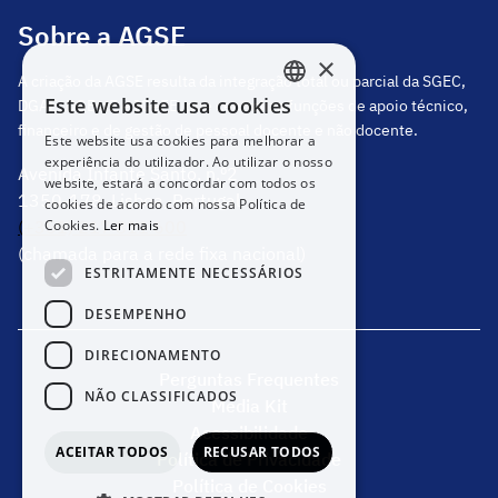
Sobre a AGSE
×
A criação da AGSE resulta da integração total ou parcial da SGEC,
Este website usa cookies
DGAE, DGEstE e IGeFE, que centraliza funções de apoio técnico,
PORTUGUESE
financeiro e de gestão de pessoal docente e não docente.
Este website usa cookies para melhorar a
ENGLISH
experiência do utilizador. Ao utilizar o nosso
Avenida Infante Santo, n.º2
website, estará a concordar com todos os
1350-178, Lisboa, Portugal
cookies de acordo com nossa Política de
(+351) 217 811 600
Cookies.
Ler mais
(chamada para a rede fixa nacional)
ESTRITAMENTE NECESSÁRIOS
DESEMPENHO
DIRECIONAMENTO
Perguntas Frequentes
NÃO CLASSIFICADOS
Media Kit
Acessibilidade
ACEITAR TODOS
RECUSAR TODOS
Política de Privacidade
Política de Cookies