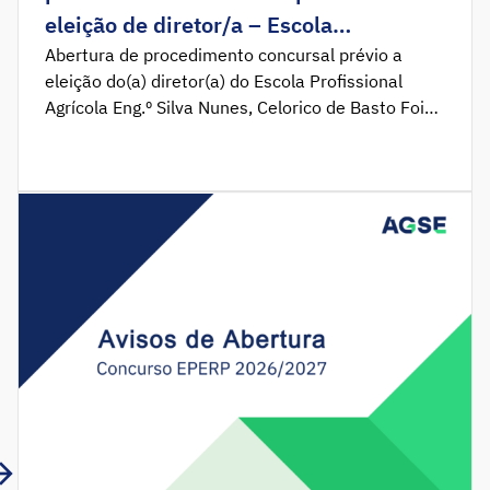
eleição de diretor/a – Escola
Profissional Agrícola Eng.º Silva Nunes,
Abertura de procedimento concursal prévio a
eleição do(a) diretor(a) do Escola Profissional
Celorico de Basto
Agrícola Eng.º Silva Nunes, Celorico de Basto Foi
publicado em Diário da República o Aviso n.º
5574_2026_2 que determina a abertura do
procedimento concursal prévio à eleição do(a)
Diretor(a) do Escola Profissional Agrícola Eng.º
Silva Nunes, em Celorico de Basto. O
procedimento decorre […]