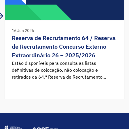
16 Jun 2026
Reserva de Recrutamento 64 / Reserva
de Recrutamento Concurso Externo
Extraordinário 26 – 2025/2026
Estão disponíveis para consulta as listas
definitivas de colocação, não colocação e
retirados da 64.ª Reserva de Recrutamento
2025/2026 e as listas definitivas de colocação e
não colocação da 26.ª Reserva de Recrutamento
do Concurso Externo Extraordinário 2025/2026.
Aplicação da aceitação disponível das 0:00 horas
de quarta-feira, dia 17 de junho, até às 23:59
horas […]