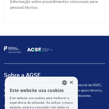
Informação sobre procedimentos concursais para
pessoal técnico.
Sobre a AGSE
×
A criação da AGSE resulta da integração total ou parcial da SGEC,
Este website usa cookies
DGAE, DGEstE e IGeFE, que centraliza funções de apoio técnico,
PORTUGUESE
financeiro e de gestão de pessoal docente e não docente.
Este website usa cookies para melhorar a
ENGLISH
experiência do utilizador. Ao utilizar o nosso
Avenida Infante Santo, n.º2
website, estará a concordar com todos os