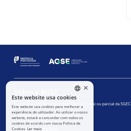
×
Sobre a AGSE
Este website usa cookies
PORTUGUESE
A criação da AGSE resulta da integração total ou parcial da SGE
Este website usa cookies para melhorar a
ENGLISH
experiência do utilizador. Ao utilizar o nosso
Avenida Infante Santo, n.º2
website, estará a concordar com todos os
1350-178, Lisboa, Portugal
cookies de acordo com nossa Política de
Cookies.
Ler mais
(+351) 217 811 600