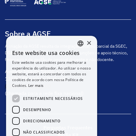
Sobre a AGSE
×
A criação da AGSE resulta da integração total ou parcial da SGEC,
Este website usa cookies
DGAE, DGEstE e IGeFE, que centraliza funções de apoio técnico,
PORTUGUESE
financeiro e de gestão de pessoal docente e não docente.
Este website usa cookies para melhorar a
ENGLISH
experiência do utilizador. Ao utilizar o nosso
Avenida Infante Santo, n.º2
website, estará a concordar com todos os
1350-178, Lisboa, Portugal
cookies de acordo com nossa Política de
Cookies.
Ler mais
(+351) 217 811 600
(chamada para a rede fixa nacional)
ESTRITAMENTE NECESSÁRIOS
DESEMPENHO
DIRECIONAMENTO
Perguntas Frequentes
NÃO CLASSIFICADOS
Media Kit