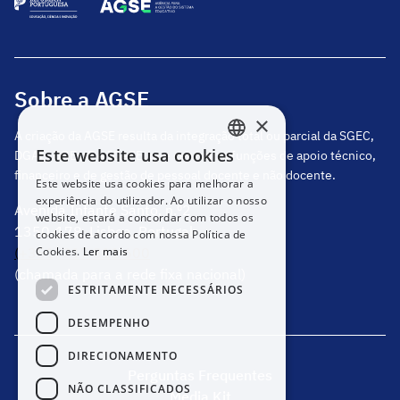
Sobre a AGSE
×
A criação da AGSE resulta da integração total ou parcial da SGEC,
Este website usa cookies
DGAE, DGEstE e IGeFE, que centraliza funções de apoio técnico,
PORTUGUESE
financeiro e de gestão de pessoal docente e não docente.
Este website usa cookies para melhorar a
ENGLISH
experiência do utilizador. Ao utilizar o nosso
Avenida Infante Santo, n.º2
website, estará a concordar com todos os
1350-178, Lisboa, Portugal
cookies de acordo com nossa Política de
(+351) 217 811 600
Cookies.
Ler mais
(chamada para a rede fixa nacional)
ESTRITAMENTE NECESSÁRIOS
DESEMPENHO
DIRECIONAMENTO
Perguntas Frequentes
NÃO CLASSIFICADOS
Media Kit