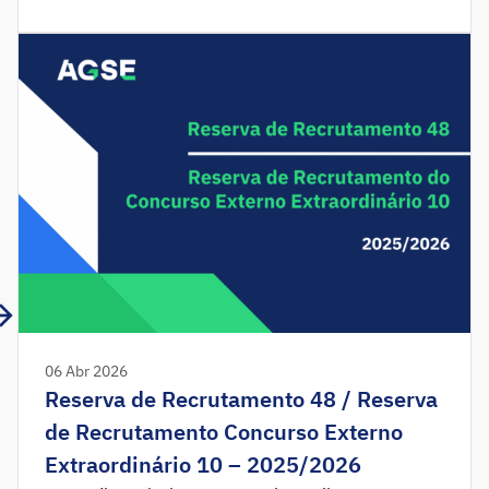
determina a abertura do procedimento concursal
prévio à eleição do(a) diretor(a) do Agrupamento
de Escolas de Avis. Nos termos dos artigos 21.º,
22.º e 22.º-A do Decreto-Lei n.º 75/2008, de 22
[…]
06 Abr 2026
Reserva de Recrutamento 48 / Reserva
de Recrutamento Concurso Externo
Extraordinário 10 – 2025/2026