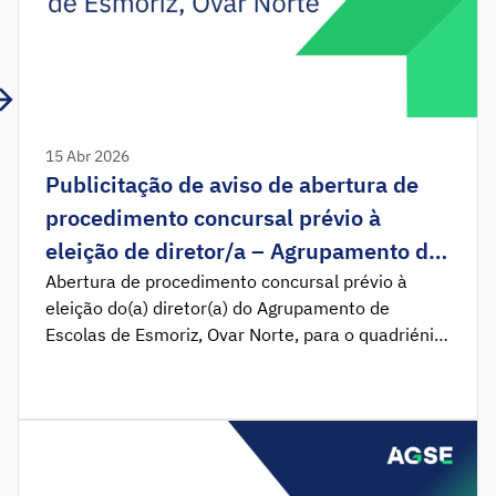
15 Abr 2026
Publicitação de aviso de abertura de
procedimento concursal prévio à
eleição de diretor/a – Agrupamento de
Escolas de Esmoriz, Ovar Norte
Abertura de procedimento concursal prévio à
eleição do(a) diretor(a) do Agrupamento de
Escolas de Esmoriz, Ovar Norte, para o quadriénio
2026-2030. Foi publicado em Diário da República
o Aviso n.º 8050/2026/2, que determina a
abertura do procedimento concursal prévio à
eleição do(a) Diretor(a) do Agrupamento de
Escolas de Esmoriz, Ovar Norte. Nos termos do
disposto no artigo 22.º […]