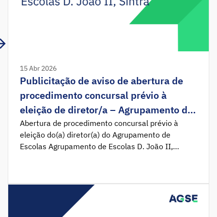
15 Abr 2026
Publicitação de aviso de abertura de
procedimento concursal prévio à
eleição de diretor/a – Agrupamento de
Escolas D. João II, Sintra
Abertura de procedimento concursal prévio à
eleição do(a) diretor(a) do Agrupamento de
Escolas Agrupamento de Escolas D. João II,
Sintra. Foi publicado em Diário da República o
Aviso n.º 8254/2026, que determina a abertura
do procedimento concursal prévio à eleição do(a)
diretor(a) do Agrupamento de Escolas D. João II,
Sintra. Nos termos do disposto nos artigos […]