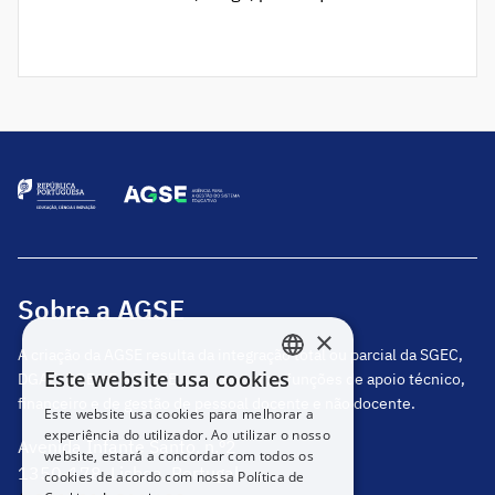
2026-2030. Foi publicado em Diário da República
o Aviso n.º 8049/2026/2, que determina a
abertura do procedimento concursal prévio à
eleição do(a) Diretor(a) do Agrupamento de
Escolas D. Maria II, Braga. Nos termos do disposto
nos […]
Sobre a AGSE
×
A criação da AGSE resulta da integração total ou parcial da SGEC,
Este website usa cookies
DGAE, DGEstE e IGeFE, que centraliza funções de apoio técnico,
PORTUGUESE
financeiro e de gestão de pessoal docente e não docente.
Este website usa cookies para melhorar a
ENGLISH
experiência do utilizador. Ao utilizar o nosso
Avenida Infante Santo, n.º2
website, estará a concordar com todos os
1350-178, Lisboa, Portugal
cookies de acordo com nossa Política de