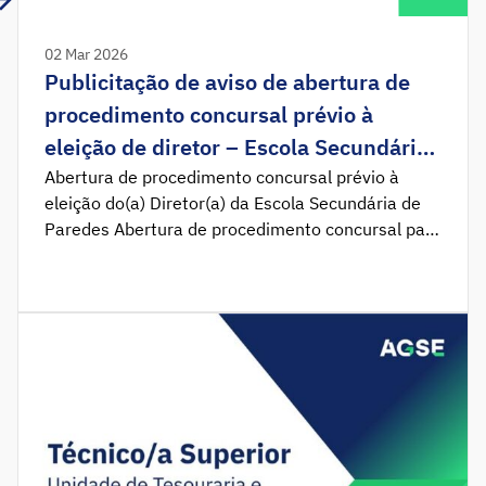
02 Mar 2026
Publicitação de aviso de abertura de
procedimento concursal prévio à
eleição de diretor – Escola Secundária
de Paredes
Abertura de procedimento concursal prévio à
eleição do(a) Diretor(a) da Escola Secundária de
Paredes Abertura de procedimento concursal para
provimento de lugar de diretor(a) da Escola
Secundária de Paredes, para o quadriénio de
2026-2030. Foi publicado em Diário da República
o Aviso n.º 417920262que determina a abertura
do procedimento concursal prévio à eleição do(a)
Diretor(a) […]