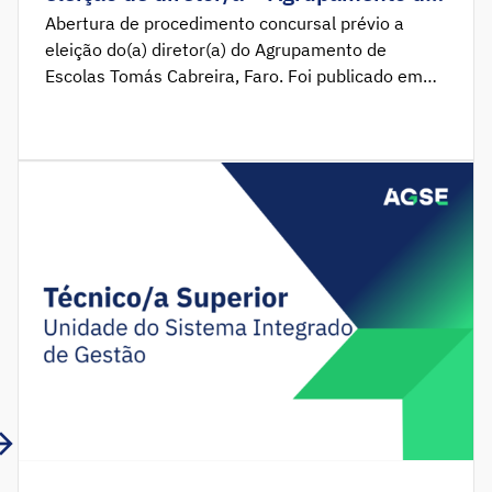
Escolas Tomás Cabreira, Faro
Abertura de procedimento concursal prévio a
eleição do(a) diretor(a) do Agrupamento de
Escolas Tomás Cabreira, Faro. Foi publicado em
Diário da República o Aviso n.º 5711_2026_2 que
determina a abertura do procedimento concursal
prévio à eleição do(a) Diretor(a) do Agrupamento
de Escolas Tomás Cabreira, em Faro. O
procedimento decorre pelo prazo de 10 dias úteis,
a contar […]