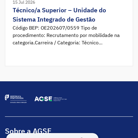
15 Jul 2026
Técnico/a Superior – Unidade do
Sistema Integrado de Gestão
Código BEP: OE202607/0559 Tipo de
procedimento: Recrutamento por mobilidade na
categoria.Carreira / Categoria: Técnico
Superior.Habilitação Literária: Licenciatura/grau
académico superior em Engenharia
[preferencialmente de Qualidade e Ambiente,
Industrial], Gestão, Gestão da Qualidade,
Administração Pública, ou áreas similares. N.º de
postos de trabalho: 1Período de candidatura: 14
de julho a 28 de julho de 2026. Enquadramento A
Agência para […]
Sobre a AGSE