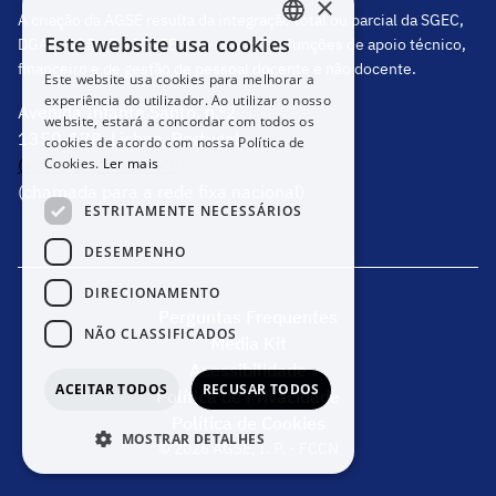
×
A criação da AGSE resulta da integração total ou parcial da SGEC,
Este website usa cookies
DGAE, DGEstE e IGeFE, que centraliza funções de apoio técnico,
PORTUGUESE
financeiro e de gestão de pessoal docente e não docente.
Este website usa cookies para melhorar a
ENGLISH
experiência do utilizador. Ao utilizar o nosso
Avenida Infante Santo, n.º2
website, estará a concordar com todos os
1350-178, Lisboa, Portugal
cookies de acordo com nossa Política de
Cookies.
Ler mais
(+351) 217 811 600
(chamada para a rede fixa nacional)
ESTRITAMENTE NECESSÁRIOS
DESEMPENHO
DIRECIONAMENTO
Perguntas Frequentes
NÃO CLASSIFICADOS
Media Kit
Acessibilidade
ACEITAR TODOS
RECUSAR TODOS
Política de Privacidade
Política de Cookies
MOSTRAR DETALHES