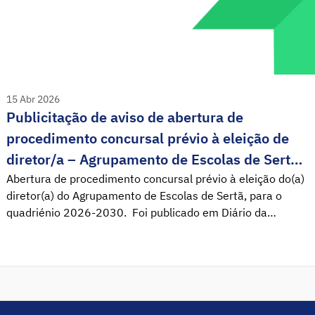
15 Abr 2026
Publicitação de aviso de abertura de
procedimento concursal prévio à eleição de
diretor/a – Agrupamento de Escolas de Sertã
(AES)
Abertura de procedimento concursal prévio à eleição do(a)
diretor(a) do Agrupamento de Escolas de Sertã, para o
quadriénio 2026-2030. Foi publicado em Diário da
República o Aviso n.º 8051/2026/2, que determina a
abertura do procedimento concursal prévio à eleição do(a)
Diretor(a) do Agrupamento de Escolas de Sertã. Nos
termos do disposto no artigo 22.º do Decreto-Lei
n.º 75/2008, […]