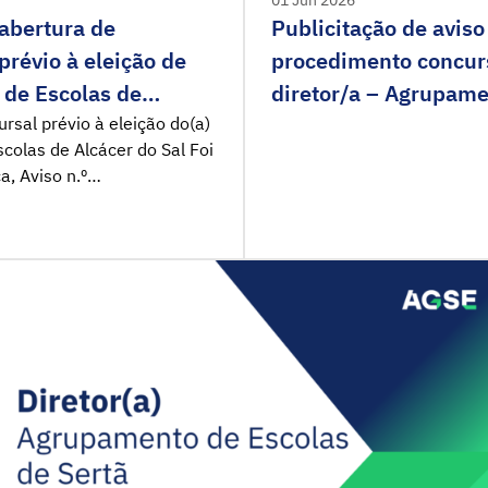
 abertura de
Publicitação de aviso
révio à eleição de
procedimento concurs
 de Escolas de
diretor/a – Agrupame
de Castro, Sintra
sal prévio à eleição do(a)
colas de Alcácer do Sal Foi
a, Aviso n.º
a abertura do
 eleição do(a) diretor(a) do
cer do Sal. Nos termos do
 do […]