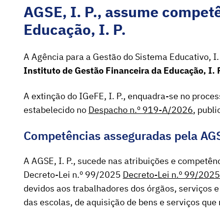
AGS
E,
I. P.,
as
sume compe
t
Educação,
I. P.
A Agência para a Gestão do Sistema Educativo, I. 
Instituto de Gestão Financeira da Educação, I. 
A extinção do IGeFE, I. P.
,
enquadra-se no process
estabelecido no
Despacho n.º 919-A/2026
, publ
Competências assegurad
as pela AG
A AGSE, I. P., sucede nas atribuições e competênc
Decreto-Lei n.º 99/2025
Decreto-Lei n.º 99/2025
devidos aos trabalhadores dos órgãos, serviços e
das escolas, de aquisição de bens e serviços que 