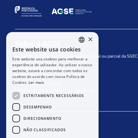
×
Sobre a AGSE
Este website usa cookies
PORTUGUESE
A criação da AGSE resulta da integração total ou parcial da SGE
Este website usa cookies para melhorar a
ENGLISH
experiência do utilizador. Ao utilizar o nosso
Avenida Infante Santo, n.º2
website, estará a concordar com todos os
1350-178, Lisboa, Portugal
cookies de acordo com nossa Política de
Cookies.
Ler mais
(+351) 217 811 600
(chamada para a rede fixa nacional)
ESTRITAMENTE NECESSÁRIOS
DESEMPENHO
DIRECIONAMENTO
NÃO CLASSIFICADOS