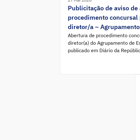
Publicitação de aviso de
procedimento concursal p
diretor/a – Agrupamento
Alcácer do Sal
Abertura de procedimento concur
diretor(a) do Agrupamento de Es
publicado em Diário da Repúblic
12457/2026/2, que determina 
procedimento concursal prévio à
Agrupamento de Escolas de Alcá
disposto nos artigos 21.º e 22.º