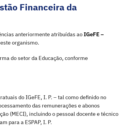
estão Financeira da
ências anteriormente atribuídas ao
IGeFE –
deste organismo.
orma do setor da Educação, conforme
atuais do IGeFE, I. P. – tal como definido no
processamento das remunerações e abonos
ção (MECI), incluindo o pessoal docente e técnico
am para a ESPAP, I. P.