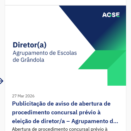
prévio à eleição do(a) diretor(a) do Agrupamento
de Escolas Gil Paes, Torres Novas. Nos termos do
disposto nos artigos 21.º e 22.º do […]
27 Mar 2026
Publicitação de aviso de abertura de
procedimento concursal prévio à
eleição de diretor/a – Agrupamento de
Escolas de Grândola
Abertura de procedimento concursal prévio à