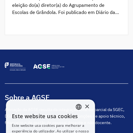
eleição do(a) diretor(a) do Agrupamento de
Escolas de Grândola. Foi publicado em Diário da
República o Aviso 6356_2026_02, que determina
a abertura do procedimento concursal prévio à
eleição do(a) Diretor(a) do Agrupamento de
Escolas de Grândola. O procedimento decorre pelo
prazo de 10 dias úteis, a contar do dia seguinte ao
da […]
Sobre a AGSE
×
A criação da AGSE resulta da integração total ou parcial da SGEC,
Este website usa cookies
DGAE, DGEstE e IGeFE, que centraliza funções de apoio técnico,
PORTUGUESE
financeiro e de gestão de pessoal docente e não docente.
Este website usa cookies para melhorar a
ENGLISH
experiência do utilizador. Ao utilizar o nosso