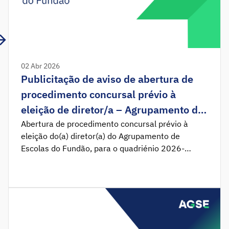
02 Abr 2026
Publicitação de aviso de abertura de
procedimento concursal prévio à
eleição de diretor/a – Agrupamento de
Escolas do Fundão
Abertura de procedimento concursal prévio à
eleição do(a) diretor(a) do Agrupamento de
Escolas do Fundão, para o quadriénio 2026-
2030. Foi publicado em Diário da República o
Aviso n.º 7339/2026/02, que determina a
abertura do procedimento concursal prévio à
eleição do(a) Diretor(a) do Agrupamento de
Escolas do Fundão. O procedimento decorre pelo
prazo de 10 dias úteis, a contar […]