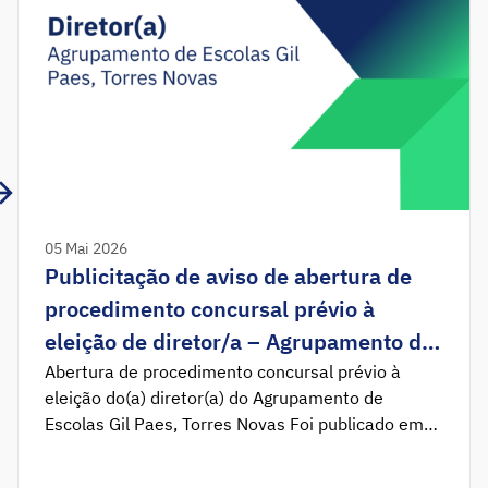
05 Mai 2026
Publicitação de aviso de abertura de
procedimento concursal prévio à
eleição de diretor/a – Agrupamento de
Escolas Gil Paes, Torres Novas
Abertura de procedimento concursal prévio à
eleição do(a) diretor(a) do Agrupamento de
Escolas Gil Paes, Torres Novas Foi publicado em
Diário da República o Aviso n.º10072, que
determina a abertura do procedimento concursal