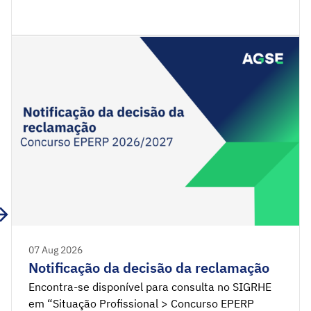
Administração Pública, Contabilidade, Direito,
Economia, Gestão, Matemática. N.º de postos de
trabalho: 1Período de candidatura: 07 de agosto a
21 de agosto de 2026. Enquadramento A
Agência para a Gestão do Sistema Educativo, I. P.
(AGSE, I. P.) promove […]
07 Aug 2026
Notificação da decisão da reclamação
Encontra-se disponível para consulta no SIGRHE
em “Situação Profissional > Concurso EPERP