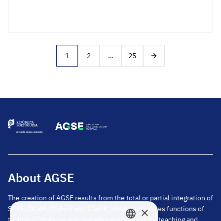
assegurem o desenvolvimento das atividades de
enriquecimento curricular. SIGRHE – AEC
2026/2027 Nota de Anexos Legislação Decreto-
Lei n.º 212/2009, de 3 de setembro, na redação
Posts
conferida pelo Decreto-Lei n.º 169/2015, de 24
1
2
…
25
pagination
de agosto; Portaria […]
About AGSE
The creation of AGSE results from the total or partial integration of
SGEC, DGAE, DGEstE and IGeFE, which centralizes functions of
×
technical, financial and management support for teaching and