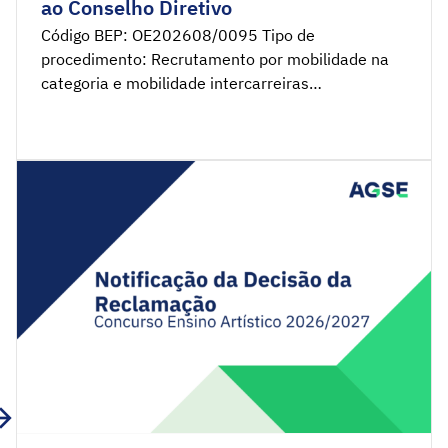
ao Conselho Diretivo
Código BEP: OE202608/0095 Tipo de
procedimento: Recrutamento por mobilidade na
categoria e mobilidade intercarreiras
Remuneração: Na modalidade de mobilidade na
categoria, o trabalhador poderá ser posicionado
na posição remuneratória imediatamente
seguinte à detida na carreira de origem, não
podendo, em qualquer caso, ser ultrapassada a
8.ª posição remuneratória, nível 46, da Tabela
Remuneratória Única (TRU), correspondente ao
[…]