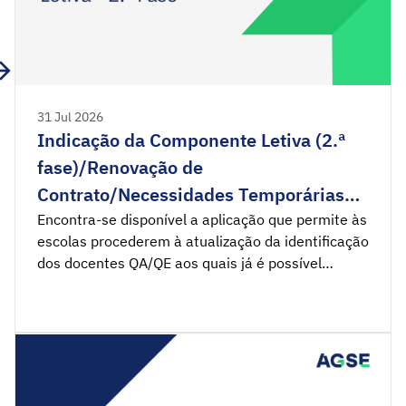
31 Jul 2026
Indicação da Componente Letiva (2.ª
fase)/Renovação de
Contrato/Necessidades Temporárias
(pedido de horários)
Encontra-se disponível a aplicação que permite às
escolas procederem à atualização da identificação
dos docentes QA/QE aos quais já é possível
atribuir componente letiva (retirá-los da situação
de ausência de componente letiva), indicar a
intenção de renovação de docentes contratados,
ao abrigo do n.º 4, do art.º 42.º do Decreto-Lei n.º
32-A/2023, de 8 de […]